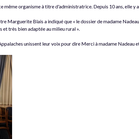
 ce même organisme à titre d'administratrice. Depuis 10 ans, elle y
inistre Marguerite Blais a indiqué que « le dossier de madame Nad
 et très bien adaptée au milieu rural ».
 Appalaches unissent leur voix pour dire Merci à madame Nadeau et il